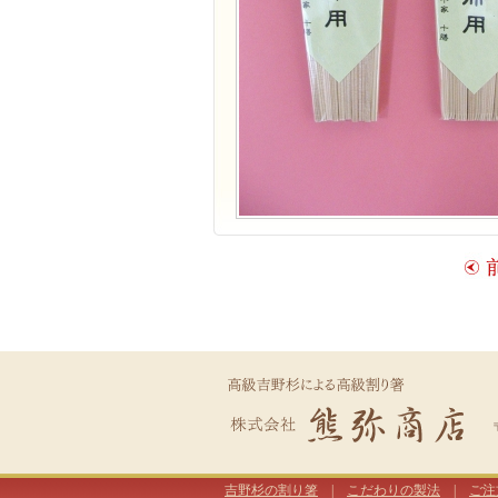
吉野杉の割り箸
|
こだわりの製法
|
ご注