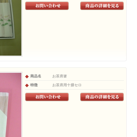
商品名
お茶席箸
特徴
お茶席用十膳セロ