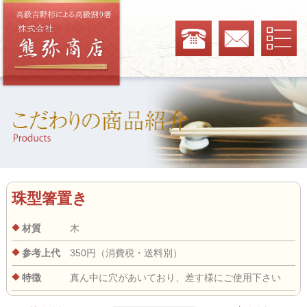
珠型箸置き
材質
木
参考上代
350円（消費税・送料別）
特徴
真ん中に穴があいており、差す様にご使用下さい