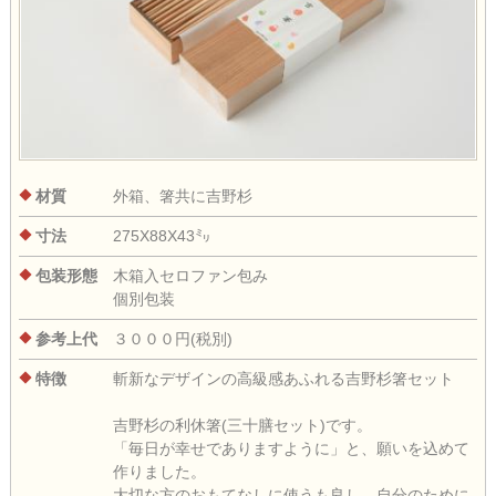
材質
外箱、箸共に吉野杉
寸法
275X88X43㍉
包装形態
木箱入セロファン包み
個別包装
参考上代
３０００円(税別)
特徴
斬新なデザインの高級感あふれる吉野杉箸セット
吉野杉の利休箸(三十膳セット)です。
「毎日が幸せでありますように」と、願いを込めて
作りました。
大切な方のおもてなしに使うも良し、自分のために