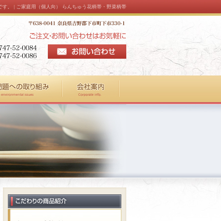
す。 | ご家庭用（個人向） らんちゅう花柄帯・野菜柄帯