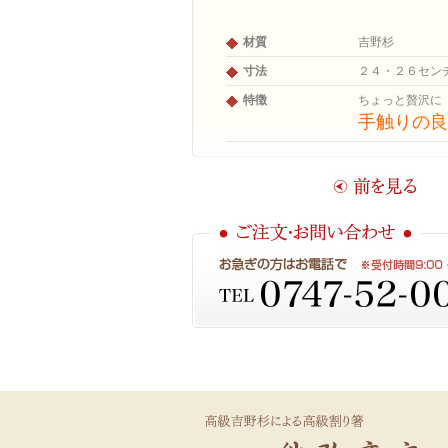
材質
吉野杉
寸法
２４・２６セン
特徴
ちょっと贅沢に
手触りの良