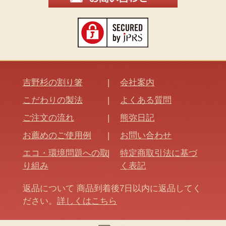
吉野杉の割り箸
会社案内
こだわりの製法
よくある質問
ご注文の流れ
熊弥日記
お薦めのご使用例
お問い合わせ
エコ・環境問題への取
特定商取引法に基づ
り組み
く表記
返品について 商品到着後7日以内に返品してく
ださい。
詳しくはこちら