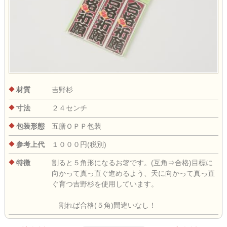
材質
吉野杉
寸法
２４センチ
包装形態
五膳ＯＰＰ包装
参考上代
１０００円(税別)
特徴
割ると５角形になるお箸です。(互角⇒合格)目標に
向かって真っ直ぐ進めるよう、天に向かって真っ直
ぐ育つ吉野杉を使用しています。
割れば合格(５角)間違いなし！