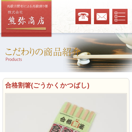
合格割箸(ごうかくかつばし)