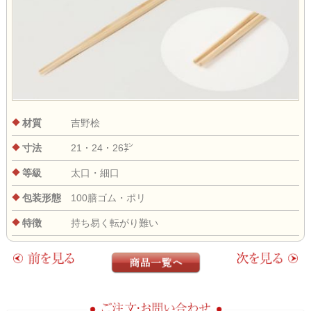
材質
吉野桧
寸法
21・24・26㌢
等級
太口・細口
包装形態
100膳ゴム・ポリ
特徴
持ち易く転がり難い