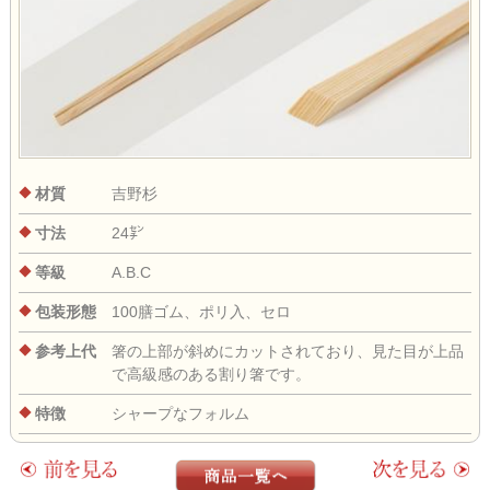
材質
吉野杉
寸法
24㌢
等級
A.B.C
包装形態
100膳ゴム、ポリ入、セロ
参考上代
箸の上部が斜めにカットされており、見た目が上品
で高級感のある割り箸です。
特徴
シャープなフォルム