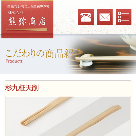
杉九柾天削